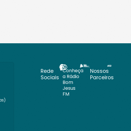
Conheça
Rede
Nossos
a Rádio
Sociais
Parceiros
Bom
Jesus
FM
as)