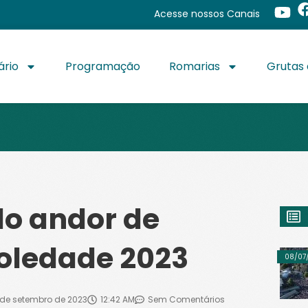
Acesse nossos Canais
ário
Programação
Romarias
Grutas 
do andor de
oledade 2023
08/07
 de setembro de 2023
12:42 AM
Sem Comentários