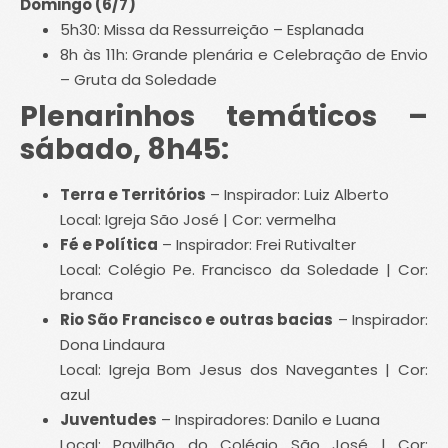
Domingo (6/7)
5h30: Missa da Ressurreição – Esplanada
8h às 11h: Grande plenária e Celebração de Envio
– Gruta da Soledade
Plenarinhos temáticos –
sábado, 8h45:
Terra e Territórios
– Inspirador: Luiz Alberto
Local: Igreja São José | Cor: vermelha
Fé e Política
– Inspirador: Frei Rutivalter
Local: Colégio Pe. Francisco da Soledade | Cor:
branca
Rio São Francisco e outras bacias
– Inspirador:
Dona Lindaura
Local: Igreja Bom Jesus dos Navegantes | Cor:
azul
Juventudes
– Inspiradores: Danilo e Luana
Local: Pavilhão do Colégio São José | Cor: