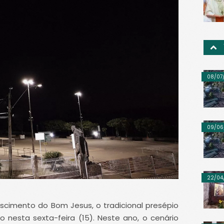
08/07
09/06
22/04
scimento do Bom Jesus, o tradicional presépio
o nesta sexta-feira (15). Neste ano, o cenário