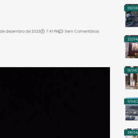
09/06
 de dezembro de 2023
7:41 PM
Sem Comentários
22/04
13/04
11/04
08/04