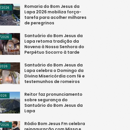
Romaria do Bom Jesus da
/2026
Lapa 2026 mobiliza força-
tarefa para acolher milhares
de peregrinos
Santuário do Bom Jesus da
/2026
Lapa retoma tradição da
Novena à Nossa Senhora do
Perpétuo Socorro à tarde
Santuário do Bom Jesus da
/2026
Lapa celebra o Domingo da
Divina Misericórdia com fé e
testemunhos de romeiros
Reitor faz pronunciamento
/2026
sobre segurança do
Santuário do Bom Jesus da
Lapa
Rádio Bom Jesus Fm celebra
/2026
reinaguração com Missa e