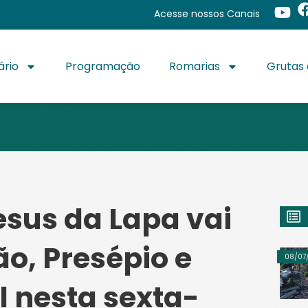
Acesse nossos Canais
ário
Programação
Romarias
Grutas 
sus da Lapa vai
o, Presépio e
08/07
l nesta sexta-