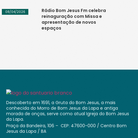
Rádio Bom Jesus Fm celebra
08/04/2026
reinaguração com Missa e
apresentação de novos
espaços
Descoberto em 1691, a Gruta do Bom Jesus, a mais
conhecida do Morro de Bom Jesus da Lapa e antiga
morada de onças, serve como atual Igreja do Bom Jesus
da Lapa.
Praça da Bandeira, 106 – CEP: 47600-000 / Centro Bom
Jesus da Lapa / BA