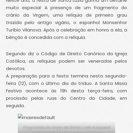
Neste ano, a festa de Santa Luzia ganha um detalhe
muito especial: A presença de um fragmento do
crânio da Virgem, uma relíquia de primeiro grau
trazida pelo antigo vigário, o espanhol Monsenhor
Turíbio Vilanova. Após a celebração em honra a ela, a
bênção é concedida com a relíquia.
Segundo diz o Código de Direito Canônico da Igreja
Católica, as relíquias podem ser veneradas pelos
devotos.
A preparação para a festa termina nesta segunda-
feira (12), com o último dia do tríduo. A Santa Missa
Festiva acontece às 19h desta terça-feira, com
procissão pelas ruas do Centro da Cidade, em
seguida.
Fragmento do corpo de Santa Luzia é exposto
no Santuário do Bom Jesus da Lapa 1