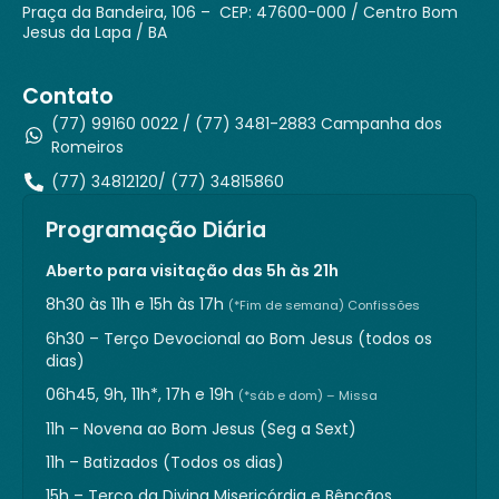
Praça da Bandeira, 106 – CEP: 47600-000 / Centro Bom
Jesus da Lapa / BA
Contato
(77) 99160 0022 / (77) 3481-2883 Campanha dos
Romeiros
(77) 34812120/ (77) 34815860
Programação Diária
Aberto para visitação das 5h às 21h
8h30 às 11h e 15h às 17h
(*Fim de semana) Confissões
6h30 – Terço Devocional ao Bom Jesus (todos os
dias)
06h45, 9h, 11h*, 17h e 19h
(*sáb e dom) – Missa
11h – Novena ao Bom Jesus (Seg a Sext)
11h – Batizados (Todos os dias)
15h – Terço da Divina Misericórdia e Bênçãos