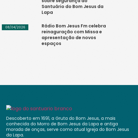
sobre segurança do
Santuário do Bom Jesus da
Lapa
Rádio Bom Jesus Fm celebra
08/04/2026
reinaguração com Missa e
apresentação de novos
espaços
Descoberto em 1691, a Gruta do Bom Jesus, a mais
conhecida do Morro de Bom Jesus da Lapa e antiga
morada de onças, serve como atual Igreja do Bom Jesus
da Lapa.