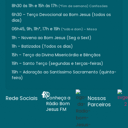
8h30 às 11h e 15h às 17h
(*Fim de semana) Confissões
6h30 – Terço Devocional ao Bom Jesus (todos os
dias)
06h45, 9h, 11h*, 17h e 19h
(*sáb e dom) – Missa
11h – Novena ao Bom Jesus (Seg a Sext)
11h – Batizados (Todos os dias)
15h – Terço da Divina Misericórdia e Bênçãos
19h – Santo Terço (segundas e terças-feiras)
19h – Adoração ao Santíssimo Sacramento (quinta-
feira)
Conheça a
Rede Sociais
Nossos
Rádio Bom
Parceiros
Jesus FM