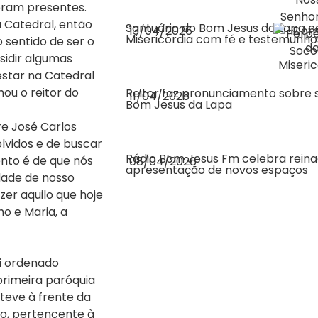
eram presentes.
à Catedral, então
Santuário do Bom Jesus da Lapa c
13/04/2026
Misericórdia com fé e testemunho
 sentido de ser o
sidir algumas
estar na Catedral
ou o reitor do
Reitor faz pronunciamento sobre 
11/04/2026
Bom Jesus da Lapa
re José Carlos
lvidos e de buscar
Rádio Bom Jesus Fm celebra rein
nto é de que nós
08/04/2026
apresentação de novos espaços
dade de nosso
zer aquilo que hoje
o e Maria, a
oi ordenado
primeira paróquia
teve à frente da
io, pertencente à