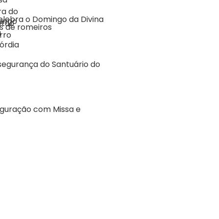
elebra o Domingo da Divina
s de romeiros
segurança do Santuário do
aguração com Missa e