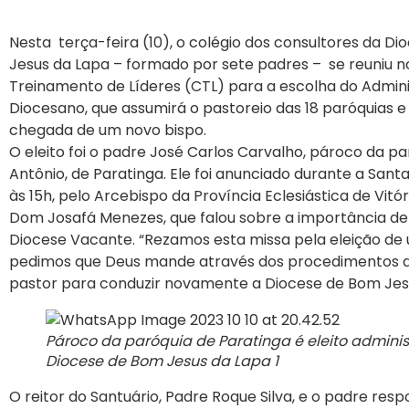
Nesta terça-feira (10), o colégio dos consultores da D
Jesus da Lapa – formado por sete padres – se reuniu n
Treinamento de Líderes (CTL) para a escolha do Admin
Diocesano, que assumirá o pastoreio das 18 paróquias e 
chegada de um novo bispo.
O eleito foi o padre José Carlos Carvalho, pároco da p
Antônio, de Paratinga. Ele foi anunciado durante a Sant
às 15h, pelo Arcebispo da Província Eclesiástica de Vitó
Dom Josafá Menezes, que falou sobre a importância de
Diocese Vacante. “Rezamos esta missa pela eleição de 
pedimos que Deus mande através dos procedimentos da
pastor para conduzir novamente a Diocese de Bom Jesu
Pároco da paróquia de Paratinga é eleito admini
Diocese de Bom Jesus da Lapa 1
O reitor do Santuário, Padre Roque Silva, e o padre res