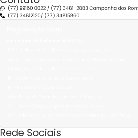
(77) 99160 0022 / (77) 3481-2883 Campanha dos Rom
(77) 34812120/ (77) 34815860
Programação Diária
Aberto para visitação das 5h às 21h
8h30 às 11h e 15h às 17h
(*Fim de semana) Confissões
6h30 – Terço Devocional ao Bom Jesus (todos os dias)
06h45, 9h, 11h*, 17h e 19h
(*sáb e dom) – Missa
11h – Novena ao Bom Jesus (Seg a Sext)
11h – Batizados (Todos os dias)
15h – Terço da Divina Misericórdia e Bênçãos
19h – Santo Terço (segundas e terças-feiras)
19h – Adoração ao Santíssimo Sacramento (quinta-feira)
Rede Sociais