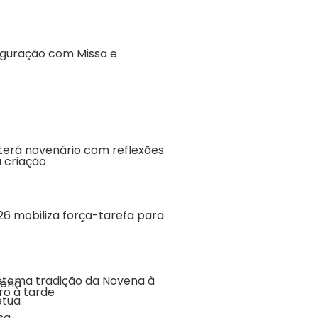
aguração com Missa e
terá novenário com reflexões
 criação
6 mobiliza força-tarefa para
etoma tradição da Novena à
ro à tarde