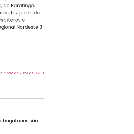
, de Paratinga,
res, faz parte do
esbíteros e
gional Nordeste 3
e outubro de 2023 às 05:30
brigatórios são