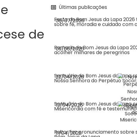
de
Últimas publicações
Festa do Bom Jesus da Lapa 2026 
08/07/2026
sobre fé, moradia e cuidado com a
cese de
Romaria do Bom Jesus da Lapa 202
09/06/2026
acolher milhares de peregrinos
Santuário do Bom Jesus da Lapa r
22/04/2026
Nossa Senhora do Perpétuo Socor
Santuário do Bom Jesus da Lapa c
13/04/2026
Misericórdia com fé e testemunho
Reitor faz pronunciamento sobre 
11/04/2026
Bom Jesus da Lapa