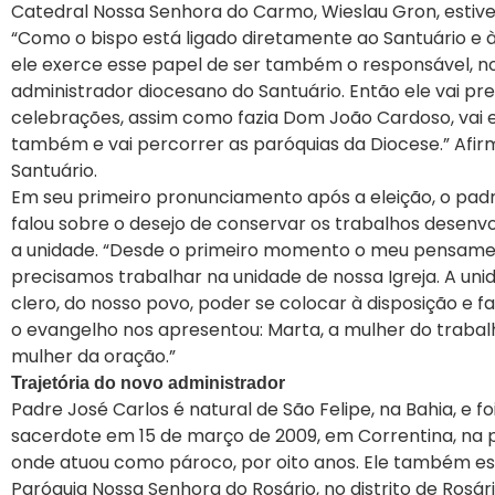
Catedral Nossa Senhora do Carmo, Wieslau Gron, estiv
“Como o bispo está ligado diretamente ao Santuário e 
ele exerce esse papel de ser também o responsável, no
administrador diocesano do Santuário. Então ele vai pre
celebrações, assim como fazia Dom João Cardoso, vai 
também e vai percorrer as paróquias da Diocese.” Afirm
Santuário.
Em seu primeiro pronunciamento após a eleição, o pad
falou sobre o desejo de conservar os trabalhos desenvo
a unidade. “Desde o primeiro momento o meu pensame
precisamos trabalhar na unidade de nossa Igreja. A uni
clero, do nosso povo, poder se colocar à disposição e fa
o evangelho nos apresentou: Marta, a mulher do trabalh
mulher da oração.”
Trajetória do novo administrador
Padre José Carlos é natural de São Felipe, na Bahia, e f
sacerdote em 15 de março de 2009, em Correntina, na 
onde atuou como pároco, por oito anos. Ele também es
Paróquia Nossa Senhora do Rosário, no distrito de Rosár