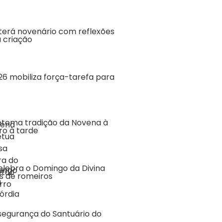
terá novenário com reflexões
 criação
6 mobiliza força-tarefa para
etoma tradição da Novena à
ro à tarde
elebra o Domingo da Divina
s de romeiros
segurança do Santuário do