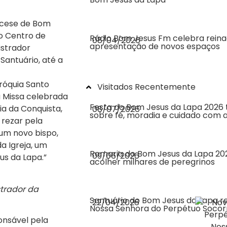
iocese de Bom
o Centro de
Rádio Bom Jesus Fm celebra rein
08/04/2026
apresentação de novos espaços
istrador
Santuário, até a
aróquia Santo
Visitados Recentemente
a Missa celebrada
Festa do Bom Jesus da Lapa 2026 
ria da Conquista,
08/07/2026
sobre fé, moradia e cuidado com a
 rezar pela
um novo bispo,
 Igreja, um
Romaria do Bom Jesus da Lapa 202
09/06/2026
s da Lapa.”
acolher milhares de peregrinos
strador da
Santuário do Bom Jesus da Lapa r
22/04/2026
Nossa Senhora do Perpétuo Socor
ponsável pela