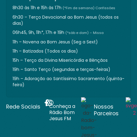
8h30 às 11h e 15h às 17h
(*Fim de semana) Confissões
6h30 – Terço Devocional ao Bom Jesus (todos os
dias)
06h45, 9h, 11h*, 17h e 19h
(*sáb e dom) – Missa
11h – Novena ao Bom Jesus (Seg a Sext)
11h – Batizados (Todos os dias)
15h – Terço da Divina Misericórdia e Bênçãos
19h – Santo Terço (segundas e terças-feiras)
19h – Adoração ao Santíssimo Sacramento (quinta-
feira)
Conheça a
Rede Sociais
Nossos
Rádio Bom
Parceiros
Jesus FM