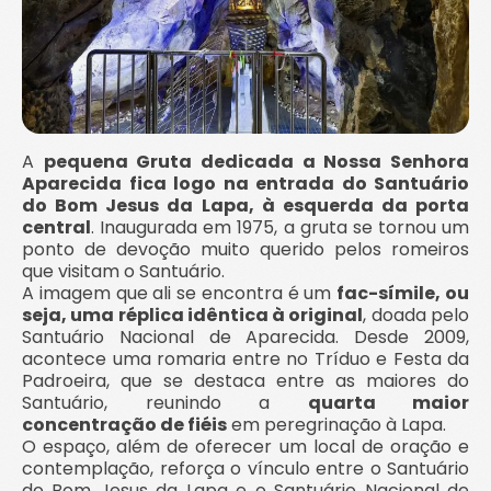
A
pequena Gruta dedicada a Nossa Senhora
Aparecida fica logo na entrada do Santuário
do Bom Jesus da Lapa, à esquerda da porta
central
. Inaugurada em 1975, a gruta se tornou um
ponto de devoção muito querido pelos romeiros
que visitam o Santuário.
A imagem que ali se encontra é um
fac-símile, ou
seja, uma réplica idêntica à original
, doada pelo
Santuário Nacional de Aparecida. Desde 2009,
acontece uma romaria entre no Tríduo e Festa da
Padroeira, que se destaca entre as maiores do
Santuário, reunindo a
quarta maior
concentração de fiéis
em peregrinação à Lapa.
O espaço, além de oferecer um local de oração e
contemplação, reforça o vínculo entre o Santuário
do Bom Jesus da Lapa e o Santuário Nacional de